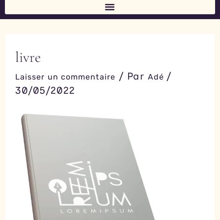
b
a
u
e
o
g
b
d
o
r
e
i
k
a
n
-
m
-
f
i
n
livre
/ Par
/
Laisser un commentaire
Adé
30/05/2022