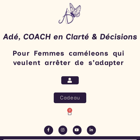
Aller
au
contenu
Adé, COACH en Clarté & Décisions
Pour Femmes caméleons qui
veulent arrêter de s'adapter​
Cadeau
0
Panier
F
I
Y
L
a
n
o
i
c
s
u
n
e
t
t
k