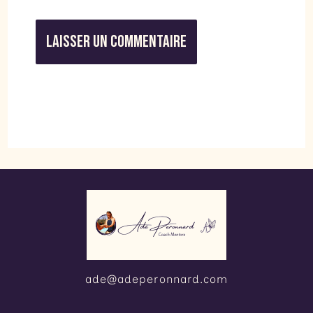
ade@adeperonnard.com