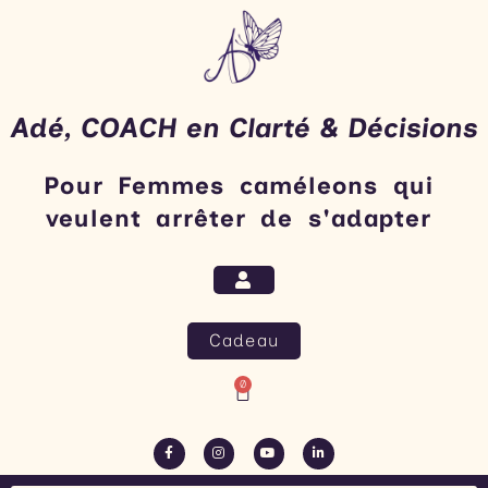
Aller
au
contenu
Adé, COACH en Clarté & Décisions
Pour Femmes caméleons qui
veulent arrêter de s'adapter​
Cadeau
0
Panier
F
I
Y
L
a
n
o
i
c
s
u
n
e
t
t
k