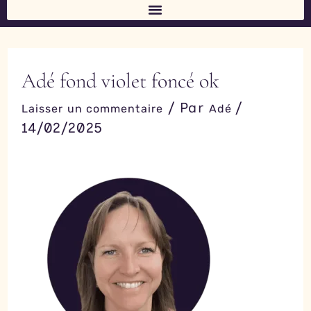
b
a
u
e
o
g
b
d
o
r
e
i
k
a
n
-
m
-
f
i
n
Adé fond violet foncé ok
/ Par
/
Laisser un commentaire
Adé
14/02/2025